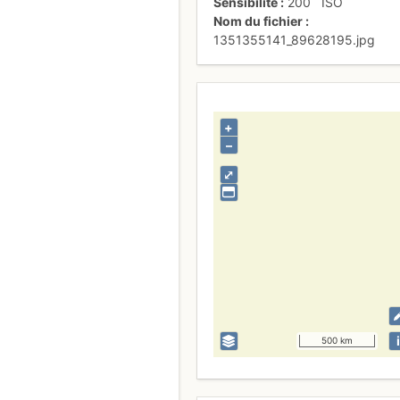
Sensibilité
200
ISO
Nom du fichier
1351355141_89628195.jpg
+
–
⤢
i
500 km