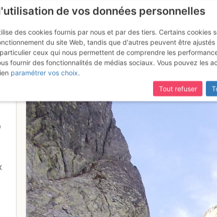
l'utilisation de vos données personnelles
ilise des cookies fournis par nous et par des tiers. Certains cookies 
onctionnement du site Web, tandis que d'autres peuvent être ajustés
particulier ceux qui nous permettent de comprendre les performanc
mise à jour du site,
si certaines pages ne sont plus accessibles, m
ous fournir des fonctionnalités de médias sociaux. Vous pouvez les a
ttaque
ien
paramétrer vos choix
.
Tout refuser
T
0
X