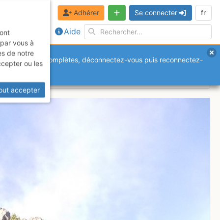
Adhérer
Se connecter
fr
Aide
sont
 par vous à
es de notre
anquantes ou incomplètes, déconnectez-vous puis reconnectez-
ccepter ou les
out accepter