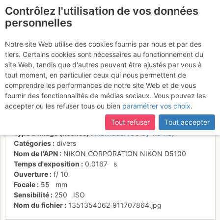
Contrôlez l'utilisation de vos données
fr
personnelles
Suite à une récente et importante mise à jour du site,
si
Tête de Lassy - pas
certaines pages ne sont plus accessibles, manquantes ou
Notre site Web utilise des cookies fournis par nous et par des
incomplètes, déconnectez-vous puis reconnectez-vous à votre
tiers. Certains cookies sont nécessaires au fonctionnement du
méchant !
compte sur le site.
site Web, tandis que d'autres peuvent être ajustés par vous à
tout moment, en particulier ceux qui nous permettent de
comprendre les performances de notre site Web et de vous
fournir des fonctionnalités de médias sociaux. Vous pouvez les
Activités
accepter ou les refuser tous ou bien
paramétrer vos choix
.
Date/heure
25 oct. 2012 12:38
Tout refuser
Tout accepter
Contributeur
lescaches
Type d'image (licence)
individuel (CC by-nc-nd)
Catégories
divers
Nom de l'APN
NIKON CORPORATION NIKON D5100
Temps d'exposition
0.0167
s
Ouverture
f/
10
Focale
55
mm
Sensibilité
250
ISO
Nom du fichier
1351354062_911707864.jpg