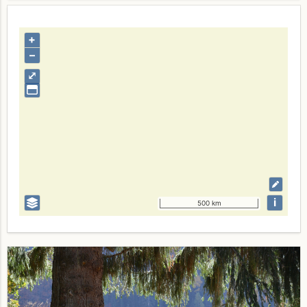
+
–
⤢
i
500 km