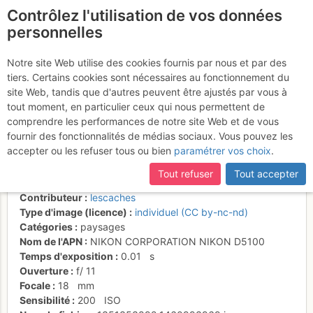
Contrôlez l'utilisation de vos données
fr
personnelles
Tête de Lassy - le
Notre site Web utilise des cookies fournis par nous et par des
tiers. Certains cookies sont nécessaires au fonctionnement du
Colonney depuis les
site Web, tandis que d'autres peuvent être ajustés par vous à
Arcets
tout moment, en particulier ceux qui nous permettent de
comprendre les performances de notre site Web et de vous
fournir des fonctionnalités de médias sociaux. Vous pouvez les
accepter ou les refuser tous ou bien
paramétrer vos choix
.
Activités
Tout refuser
Tout accepter
Date/heure
25 oct. 2012 12:34
Contributeur
lescaches
Type d'image (licence)
individuel (CC by-nc-nd)
Catégories
paysages
Nom de l'APN
NIKON CORPORATION NIKON D5100
Temps d'exposition
0.01
s
Ouverture
f/
11
Focale
18
mm
Sensibilité
200
ISO