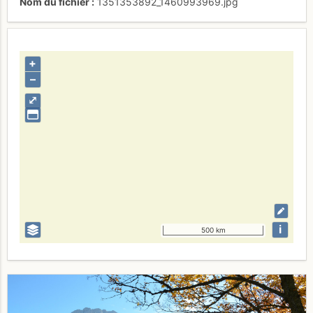
Nom du fichier
1351353892_1460993969.jpg
+
–
⤢
i
500 km