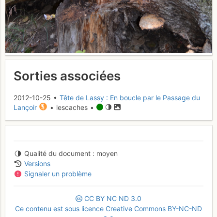
Sorties associées
2012-10-25 •
Tête de Lassy : En boucle par le Passage du
Lançoir
• lescaches •
Qualité du document
moyen
Versions
Signaler un problème
CC
BY
NC
ND
3.0
Ce contenu est sous licence Creative Commons BY-NC-ND