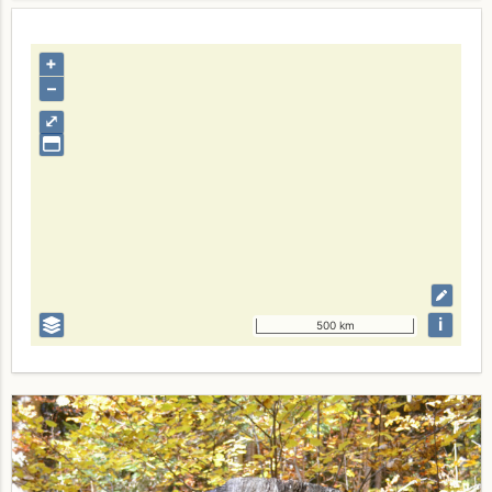
+
–
⤢
i
500 km