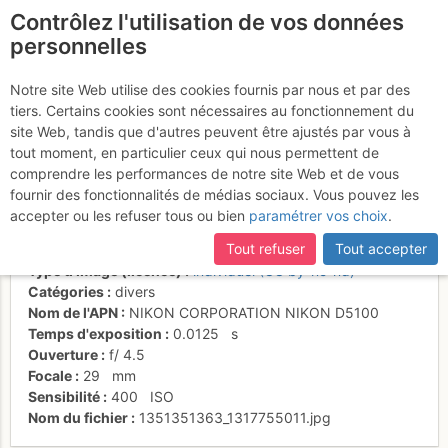
Contrôlez l'utilisation de vos données
fr
personnelles
Tête de Lassy - le
Notre site Web utilise des cookies fournis par nous et par des
tiers. Certains cookies sont nécessaires au fonctionnement du
fumeur
site Web, tandis que d'autres peuvent être ajustés par vous à
tout moment, en particulier ceux qui nous permettent de
comprendre les performances de notre site Web et de vous
fournir des fonctionnalités de médias sociaux. Vous pouvez les
Activités
accepter ou les refuser tous ou bien
paramétrer vos choix
.
Date/heure
25 oct. 2012 12:25
Tout refuser
Tout accepter
Contributeur
lescaches
Type d'image (licence)
individuel (CC by-nc-nd)
Catégories
divers
Nom de l'APN
NIKON CORPORATION NIKON D5100
Temps d'exposition
0.0125
s
Ouverture
f/
4.5
Focale
29
mm
Sensibilité
400
ISO
Nom du fichier
1351351363_1317755011.jpg