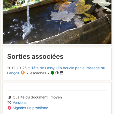
Sorties associées
2012-10-25 •
Tête de Lassy : En boucle par le Passage du
Lançoir
• lescaches •
Qualité du document
moyen
Versions
Signaler un problème