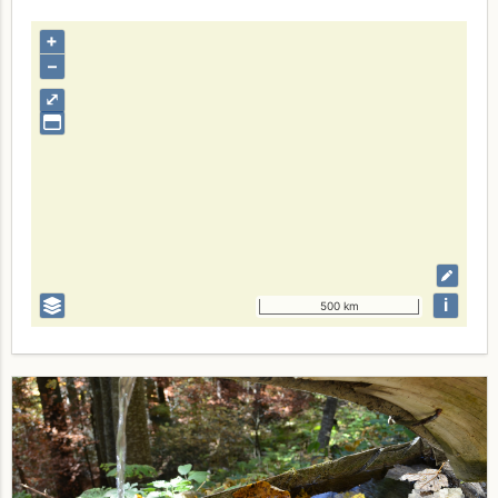
+
–
⤢
i
500 km