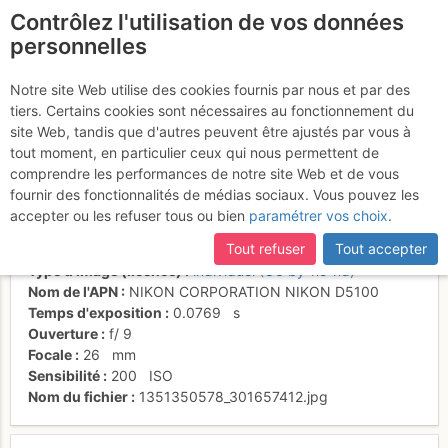
Contrôlez l'utilisation de vos données
fr
personnelles
Tête de Lassy -
Notre site Web utilise des cookies fournis par nous et par des
tiers. Certains cookies sont nécessaires au fonctionnement du
rafraîchissant!
site Web, tandis que d'autres peuvent être ajustés par vous à
tout moment, en particulier ceux qui nous permettent de
comprendre les performances de notre site Web et de vous
fournir des fonctionnalités de médias sociaux. Vous pouvez les
Activités
accepter ou les refuser tous ou bien
paramétrer vos choix
.
Date/heure
25 oct. 2012 12:19
Tout refuser
Tout accepter
Contributeur
lescaches
Type d'image (licence)
individuel (CC by-nc-nd)
Nom de l'APN
NIKON CORPORATION NIKON D5100
Temps d'exposition
0.0769
s
Ouverture
f/
9
Focale
26
mm
Sensibilité
200
ISO
Nom du fichier
1351350578_301657412.jpg