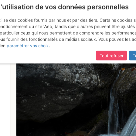
l'utilisation de vos données personnelles
ilise des cookies fournis par nous et par des tiers. Certains cookies 
onctionnement du site Web, tandis que d'autres peuvent être ajustés
particulier ceux qui nous permettent de comprendre les performanc
ous fournir des fonctionnalités de médias sociaux. Vous pouvez les a
y - la Laiteuse
ien
paramétrer vos choix
.
Tout refuser
T