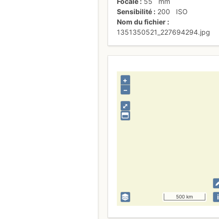
Focale
55
mm
Sensibilité
200
ISO
Nom du fichier
1351350521_227694294.jpg
+
–
⤢
i
500 km