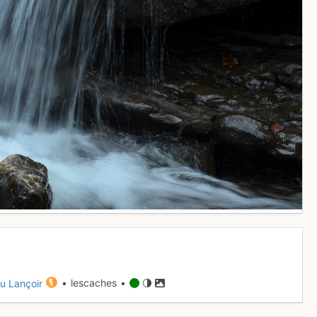
u Lançoir
• lescaches •