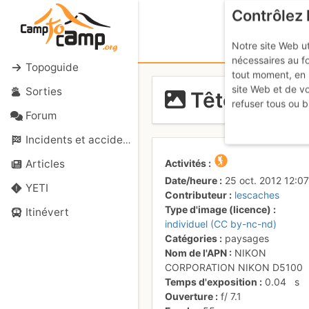
Contrôlez 
Notre site Web ut
nécessaires au f
Topoguide
tout moment, en 
site Web et de v
Sorties
Tête de Lass
refuser tous ou b
Forum
Incidents et accidents
Activités
Articles
Date/heure
25 oct. 2012 12:07
YETI
Contributeur
lescaches
Type d'image (licence)
Itinévert
individuel (CC by-nc-nd)
Catégories
paysages
Nom de l'APN
NIKON
CORPORATION NIKON D5100
Temps d'exposition
0.04
s
Ouverture
f/
7.1