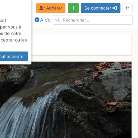
Adhérer
Se connecter
fr
Aide
sont
 par vous à
es de notre
ccepter ou les
out accepter