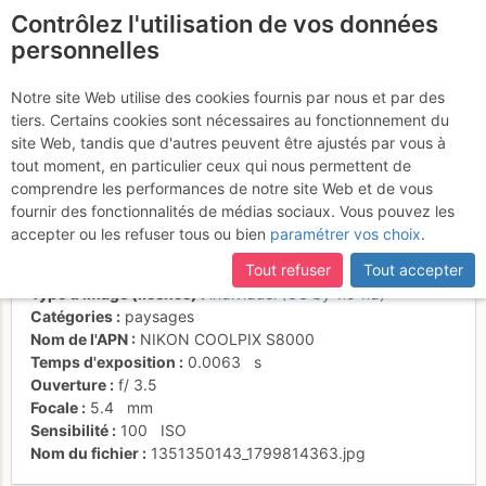
Contrôlez l'utilisation de vos données
fr
personnelles
Couché de soleil sur
Notre site Web utilise des cookies fournis par nous et par des
tiers. Certains cookies sont nécessaires au fonctionnement du
Chaillexon
site Web, tandis que d'autres peuvent être ajustés par vous à
tout moment, en particulier ceux qui nous permettent de
comprendre les performances de notre site Web et de vous
fournir des fonctionnalités de médias sociaux. Vous pouvez les
Activités
accepter ou les refuser tous ou bien
paramétrer vos choix
.
Date/heure
9 févr. 2012 18:33
Tout refuser
Tout accepter
Contributeur
n1n1
Type d'image (licence)
individuel (CC by-nc-nd)
Catégories
paysages
Nom de l'APN
NIKON COOLPIX S8000
Temps d'exposition
0.0063
s
Ouverture
f/
3.5
Focale
5.4
mm
Sensibilité
100
ISO
Nom du fichier
1351350143_1799814363.jpg