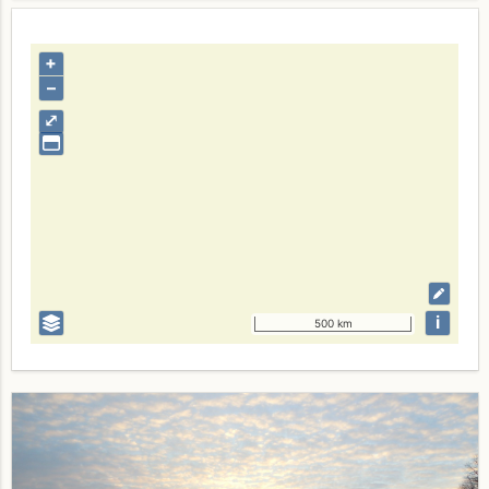
+
–
⤢
i
500 km