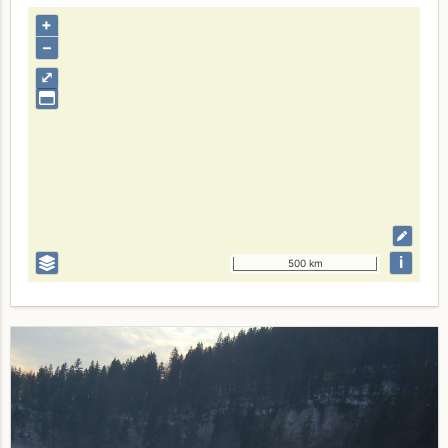
+
–
⤢
i
500 km