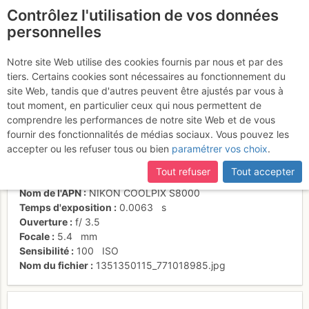
Contrôlez l'utilisation de vos données
fr
personnelles
Yann en action
Notre site Web utilise des cookies fournis par nous et par des
tiers. Certains cookies sont nécessaires au fonctionnement du
site Web, tandis que d'autres peuvent être ajustés par vous à
tout moment, en particulier ceux qui nous permettent de
Activités
comprendre les performances de notre site Web et de vous
fournir des fonctionnalités de médias sociaux. Vous pouvez les
Date/heure
9 févr. 2012 18:20
accepter ou les refuser tous ou bien
paramétrer vos choix
.
Contributeur
n1n1
Type d'image (licence)
individuel (CC by-nc-nd)
Tout refuser
Tout accepter
Catégories
action
Nom de l'APN
NIKON COOLPIX S8000
Temps d'exposition
0.0063
s
Ouverture
f/
3.5
Focale
5.4
mm
Sensibilité
100
ISO
Nom du fichier
1351350115_771018985.jpg