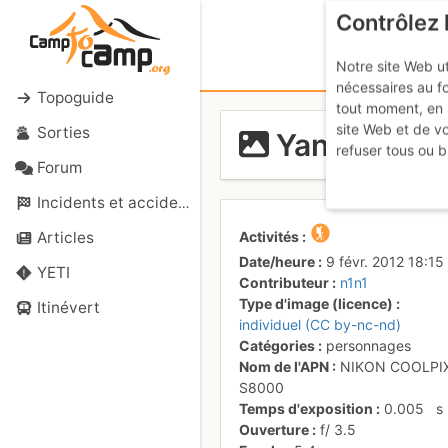
Contrôlez 
Notre site Web ut
nécessaires au f
Topoguide
tout moment, en 
site Web et de v
Sorties
Yann
refuser tous ou b
Forum
Incidents et accidents
Activités
Articles
Date/heure
9 févr. 2012 18:15
YETI
Contributeur
n1n1
Type d'image (licence)
Itinévert
individuel (CC by-nc-nd)
Catégories
personnages
Nom de l'APN
NIKON COOLPI
S8000
Temps d'exposition
0.005
s
Ouverture
f/
3.5