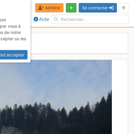
Adhérer
Se connecter
fr
Aide
sont
 par vous à
es de notre
ccepter ou les
out accepter