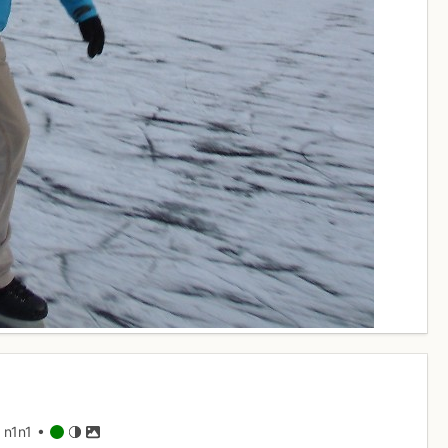
 n1n1 •