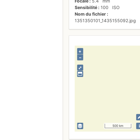
Focale
5.4
mm
Sensibilité
100
ISO
Nom du fichier
1351350101_1435155092.jpg
+
–
⤢
i
500 km