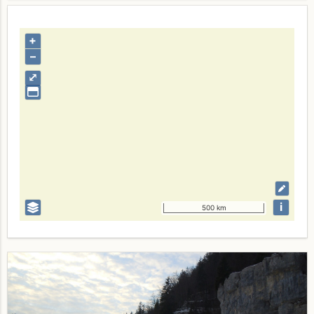
+
–
⤢
i
500 km