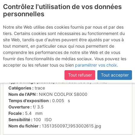
Contrôlez l'utilisation de vos données
fr
personnelles
Il ne faut pas aller plus
Notre site Web utilise des cookies fournis par nous et par des
tiers. Certains cookies sont nécessaires au fonctionnement du
loin
site Web, tandis que d'autres peuvent être ajustés par vous à
tout moment, en particulier ceux qui nous permettent de
comprendre les performances de notre site Web et de vous
fournir des fonctionnalités de médias sociaux. Vous pouvez les
Activités
accepter ou les refuser tous ou bien
paramétrer vos choix
.
Date/heure
9 févr. 2012 18:14
Tout refuser
Tout accepter
Contributeur
n1n1
Type d'image (licence)
individuel (CC by-nc-nd)
Catégories
trace
Nom de l'APN
NIKON COOLPIX S8000
Temps d'exposition
0.005
s
Ouverture
f/
3.5
Focale
5.4
mm
Sensibilité
100
ISO
Nom du fichier
1351350097_1953002615.jpg