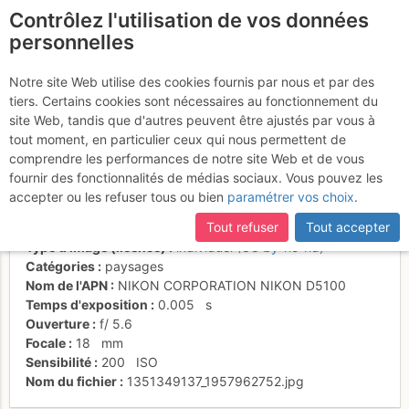
Contrôlez l'utilisation de vos données
fr
personnelles
Tête de Lassy - le
Notre site Web utilise des cookies fournis par nous et par des
tiers. Certains cookies sont nécessaires au fonctionnement du
passage du Lançoir
site Web, tandis que d'autres peuvent être ajustés par vous à
tout moment, en particulier ceux qui nous permettent de
comprendre les performances de notre site Web et de vous
fournir des fonctionnalités de médias sociaux. Vous pouvez les
Activités
accepter ou les refuser tous ou bien
paramétrer vos choix
.
Date/heure
25 oct. 2012 11:46
Tout refuser
Tout accepter
Contributeur
lescaches
Type d'image (licence)
individuel (CC by-nc-nd)
Catégories
paysages
Nom de l'APN
NIKON CORPORATION NIKON D5100
Temps d'exposition
0.005
s
Ouverture
f/
5.6
Focale
18
mm
Sensibilité
200
ISO
Nom du fichier
1351349137_1957962752.jpg