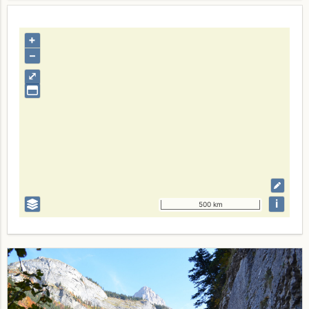
+
–
⤢
i
500 km