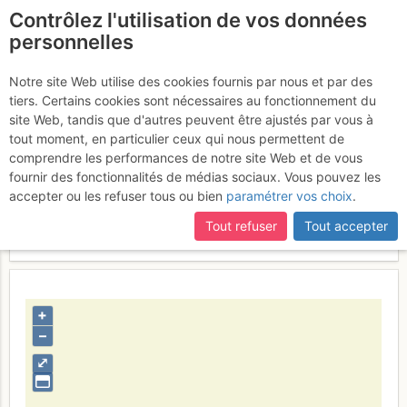
Contrôlez l'utilisation de vos données
fr
personnelles
La seconde longeur
Notre site Web utilise des cookies fournis par nous et par des
tiers. Certains cookies sont nécessaires au fonctionnement du
site Web, tandis que d'autres peuvent être ajustés par vous à
tout moment, en particulier ceux qui nous permettent de
Activités
comprendre les performances de notre site Web et de vous
fournir des fonctionnalités de médias sociaux. Vous pouvez les
Contributeur
SEBonhomme_de_neige
accepter ou les refuser tous ou bien
paramétrer vos choix
.
Type d'image (licence)
individuel (CC by-nc-nd)
Catégories
détail
Tout refuser
Tout accepter
Nom du fichier
1351343494_1985312907.jpg
+
–
⤢