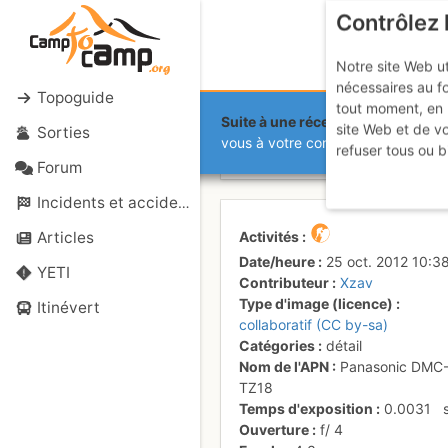
Contrôlez 
Notre site Web ut
nécessaires au f
Topoguide
tout moment, en 
Suite à une récente et importante 
site Web et de v
Sorties
Tête de Chat
vous à votre compte sur le site.
refuser tous ou b
Forum
Incidents et accidents
Activités
Articles
Date/heure
25 oct. 2012 10:3
YETI
Contributeur
Xzav
Type d'image (licence)
Itinévert
collaboratif (CC by-sa)
Catégories
détail
Nom de l'APN
Panasonic DMC
TZ18
Temps d'exposition
0.0031
Ouverture
f/
4