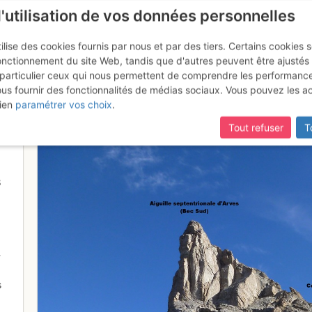
l'utilisation de vos données personnelles
ilise des cookies fournis par nous et par des tiers. Certains cookies 
onctionnement du site Web, tandis que d'autres peuvent être ajustés
particulier ceux qui nous permettent de comprendre les performanc
mise à jour du site,
si certaines pages ne sont plus accessibles, m
ous fournir des fonctionnalités de médias sociaux. Vous pouvez les a
 (Bec Sud) depuis le col des Ai
ien
paramétrer vos choix
.
Tout refuser
T
8
-
s