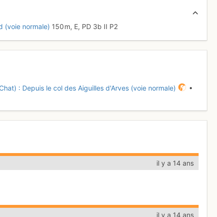
d (voie normale)
150 m,
E,
PD
3b
II
P2
Chat) : Depuis le col des Aiguilles d'Arves (voie normale)
•
il y a 14 ans
il y a 14 ans