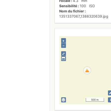
Focale
4.3
mm
Sensibilité
100
ISO
Nom du fichier
1351337067_1388320639.jpg
+
–
⤢
i
500 m