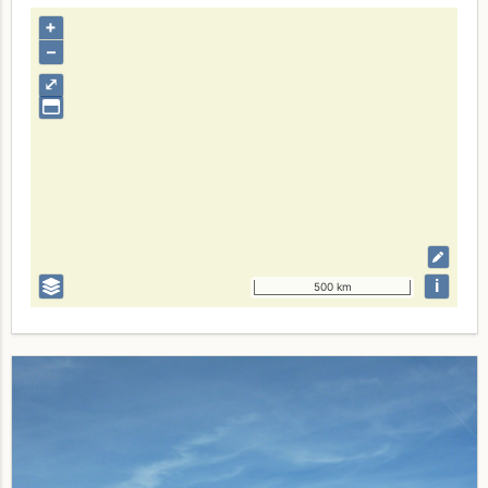
+
–
⤢
i
500 km