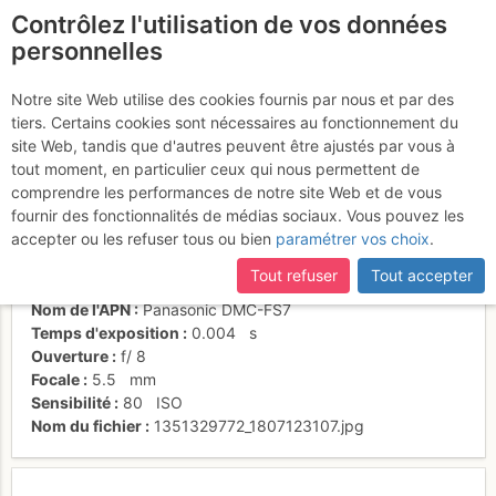
Contrôlez l'utilisation de vos données
fr
personnelles
Première dent ?
Notre site Web utilise des cookies fournis par nous et par des
tiers. Certains cookies sont nécessaires au fonctionnement du
site Web, tandis que d'autres peuvent être ajustés par vous à
tout moment, en particulier ceux qui nous permettent de
Activités
comprendre les performances de notre site Web et de vous
fournir des fonctionnalités de médias sociaux. Vous pouvez les
Date/heure
25 oct. 2012 15:31
accepter ou les refuser tous ou bien
paramétrer vos choix
.
Contributeur
David Bochot
Type d'image (licence)
individuel (CC by-nc-nd)
Tout refuser
Tout accepter
Catégories
personnages
Nom de l'APN
Panasonic DMC-FS7
Temps d'exposition
0.004
s
Ouverture
f/
8
Focale
5.5
mm
Sensibilité
80
ISO
Nom du fichier
1351329772_1807123107.jpg