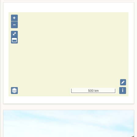
+
–
⤢
i
500 km