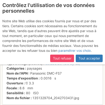
Contrôlez l'utilisation de vos données
fr
personnelles
Plein W depuis le Col
Notre site Web utilise des cookies fournis par nous et par des
tiers. Certains cookies sont nécessaires au fonctionnement du
des Nantets
site Web, tandis que d'autres peuvent être ajustés par vous à
tout moment, en particulier ceux qui nous permettent de
comprendre les performances de notre site Web et de vous
fournir des fonctionnalités de médias sociaux. Vous pouvez les
Activités
accepter ou les refuser tous ou bien
paramétrer vos choix
.
Date/heure
25 oct. 2012 12:46
Tout refuser
Tout accepter
Contributeur
David Bochot
Type d'image (licence)
collaboratif (CC by-sa)
Catégories
paysages
Nom de l'APN
Panasonic DMC-FS7
Temps d'exposition
0.0016
s
Ouverture
f/
3.3
Focale
8.6
mm
Sensibilité
80
ISO
Nom du fichier
1351329704_2042703431.jpg