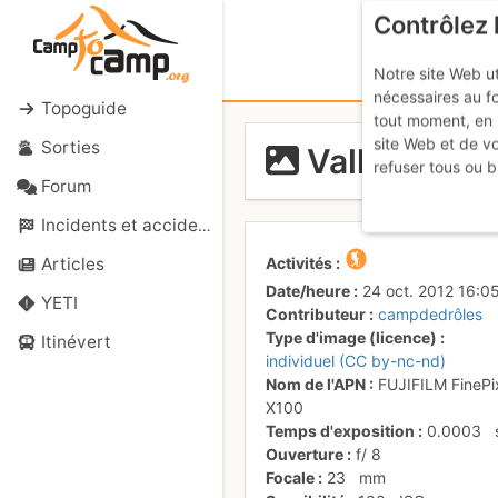
Contrôlez 
Notre site Web ut
nécessaires au f
Topoguide
tout moment, en 
site Web et de v
Sorties
Vallon du C
refuser tous ou b
Forum
Incidents et accidents
Activités
Articles
Date/heure
24 oct. 2012 16:0
YETI
Contributeur
campdedrôles
Type d'image (licence)
Itinévert
individuel (CC by-nc-nd)
Nom de l'APN
FUJIFILM FinePi
X100
Temps d'exposition
0.0003
Ouverture
f/
8
Focale
23
mm