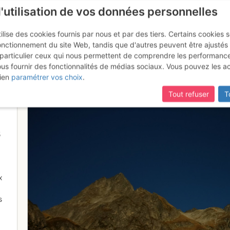
l'utilisation de vos données personnelles
ilise des cookies fournis par nous et par des tiers. Certains cookies 
onctionnement du site Web, tandis que d'autres peuvent être ajustés
particulier ceux qui nous permettent de comprendre les performanc
ous fournir des fonctionnalités de médias sociaux. Vous pouvez les a
rozet
ien
paramétrer vos choix
.
Tout refuser
T
5
x
s