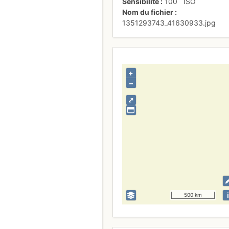
Sensibilité
100
ISO
Nom du fichier
1351293743_41630933.jpg
+
–
⤢
i
500 km