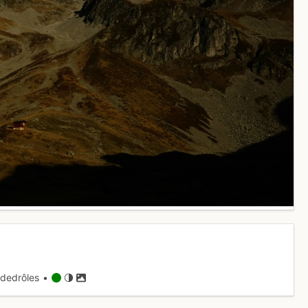
dedrôles •