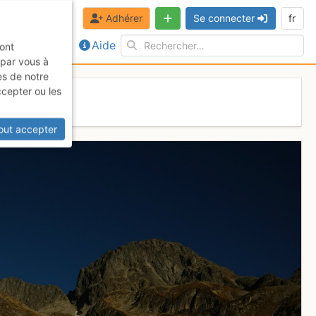
Adhérer
Se connecter
fr
Aide
sont
 par vous à
es de notre
ccepter ou les
out accepter