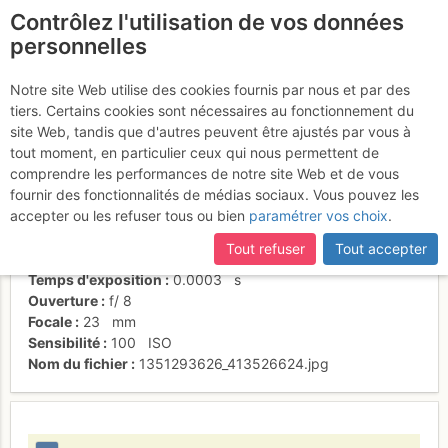
Contrôlez l'utilisation de vos données
fr
personnelles
Grand Crozet
Notre site Web utilise des cookies fournis par nous et par des
tiers. Certains cookies sont nécessaires au fonctionnement du
site Web, tandis que d'autres peuvent être ajustés par vous à
tout moment, en particulier ceux qui nous permettent de
Activités
comprendre les performances de notre site Web et de vous
fournir des fonctionnalités de médias sociaux. Vous pouvez les
Date/heure
24 oct. 2012 14:28
accepter ou les refuser tous ou bien
paramétrer vos choix
.
Contributeur
campdedrôles
Type d'image (licence)
individuel (CC by-nc-nd)
Tout refuser
Tout accepter
Nom de l'APN
FUJIFILM FinePix X100
Temps d'exposition
0.0003
s
Ouverture
f/
8
Focale
23
mm
Sensibilité
100
ISO
Nom du fichier
1351293626_413526624.jpg