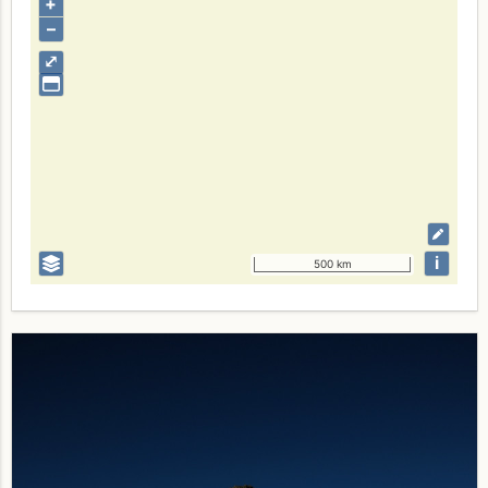
+
–
⤢
i
500 km