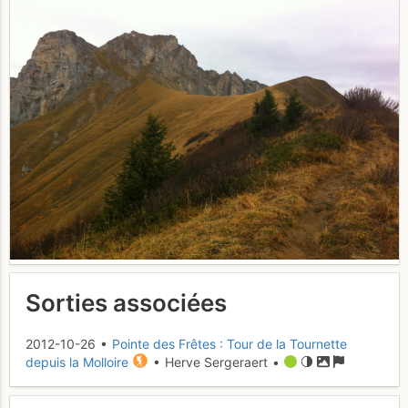
Sorties associées
2012-10-26 •
Pointe des Frêtes : Tour de la Tournette
depuis la Molloire
• Herve Sergeraert •