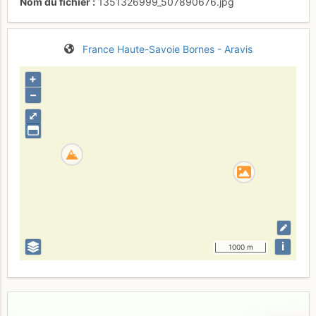
Nom du fichier
1351326999_507890676.jpg
France
Haute-Savoie
Bornes - Aravis
+
–
⤢
i
1000 m