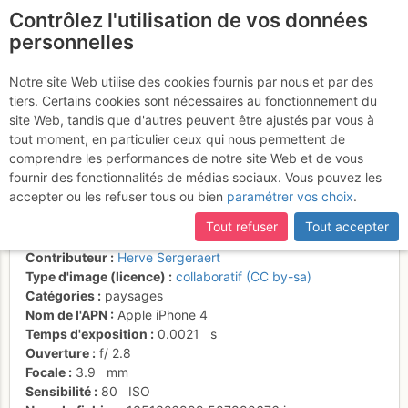
Contrôlez l'utilisation de vos données
fr
personnelles
Pointe des Frêtes,
Notre site Web utilise des cookies fournis par nous et par des
tiers. Certains cookies sont nécessaires au fonctionnement du
derrière la pointe de
site Web, tandis que d'autres peuvent être ajustés par vous à
Bajulaz
tout moment, en particulier ceux qui nous permettent de
comprendre les performances de notre site Web et de vous
fournir des fonctionnalités de médias sociaux. Vous pouvez les
accepter ou les refuser tous ou bien
paramétrer vos choix
.
Activités
Tout refuser
Tout accepter
Date/heure
26 oct. 2012 14:47
Contributeur
Herve Sergeraert
Type d'image (licence)
collaboratif (CC by-sa)
Catégories
paysages
Nom de l'APN
Apple iPhone 4
Temps d'exposition
0.0021
s
Ouverture
f/
2.8
Focale
3.9
mm
Sensibilité
80
ISO