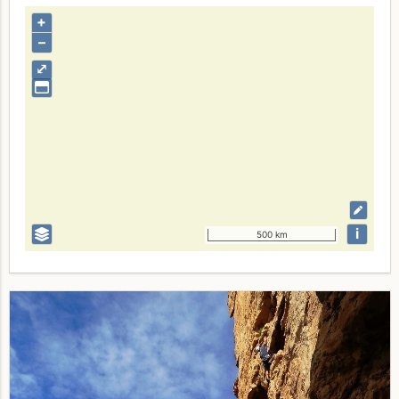
+
–
⤢
i
500 km