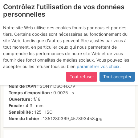
Contrôlez l'utilisation de vos données
fr
personnelles
Tchao Bella - L4 - 6b+
Notre site Web utilise des cookies fournis par nous et par des
tiers. Certains cookies sont nécessaires au fonctionnement du
site Web, tandis que d'autres peuvent être ajustés par vous à
tout moment, en particulier ceux qui nous permettent de
Activités
comprendre les performances de notre site Web et de vous
fournir des fonctionnalités de médias sociaux. Vous pouvez les
Date/heure
7 oct. 2012 13:38
accepter ou les refuser tous ou bien
paramétrer vos choix
.
Contributeur
Véro38
Type d'image (licence)
collaboratif (CC by-sa)
Tout refuser
Tout accepter
Catégories
action
Nom de l'APN
SONY DSC-HX7V
Temps d'exposition
0.0025
s
Ouverture
f/
8
Focale
4.3
mm
Sensibilité
125
ISO
Nom du fichier
1351280369_457893458.jpg