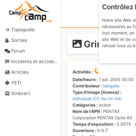
Contrôlez 
Notre site Web ut
nécessaires au f
Topoguide
tout moment, en 
site Web et de v
Sorties
Grimpe mar
refuser tous ou b
Forum
Incidents et accidents
Activités
Articles
Date/heure
1 juil. 2005 00:00
YETI
Contributeur
lologallo
Type d'image (licence)
Itinévert
individuel (CC by-nc-nd)
Catégories
action
Nom de l'APN
PENTAX
Corporation PENTAX Optio 60
Temps d'exposition
0.0075
Ouverture
f/
6.7