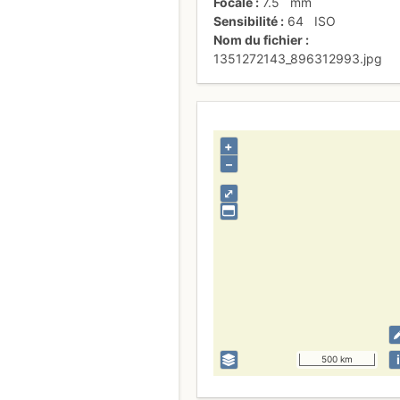
Focale
7.5
mm
Sensibilité
64
ISO
Nom du fichier
1351272143_896312993.jpg
+
–
⤢
i
500 km