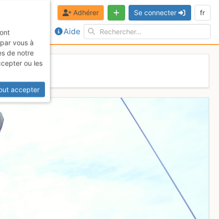
Adhérer
Se connecter
fr
Aide
sont
 par vous à
es de notre
ccepter ou les
out accepter