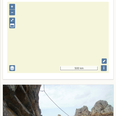
+
–
⤢
i
500 km