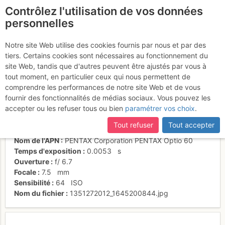
Contrôlez l'utilisation de vos données
fr
personnelles
Suite à une récente et importante mise à jour du site,
si
Mélange des genres
certaines pages ne sont plus accessibles, manquantes ou
Notre site Web utilise des cookies fournis par nous et par des
incomplètes, déconnectez-vous puis reconnectez-vous à votre
tiers. Certains cookies sont nécessaires au fonctionnement du
compte sur le site.
site Web, tandis que d'autres peuvent être ajustés par vous à
tout moment, en particulier ceux qui nous permettent de
Activités
comprendre les performances de notre site Web et de vous
fournir des fonctionnalités de médias sociaux. Vous pouvez les
Date/heure
1 juil. 2005 00:00
accepter ou les refuser tous ou bien
paramétrer vos choix
.
Contributeur
lologallo
Type d'image (licence)
individuel (CC by-nc-nd)
Tout refuser
Tout accepter
Catégories
paysages
Nom de l'APN
PENTAX Corporation PENTAX Optio 60
Temps d'exposition
0.0053
s
Ouverture
f/
6.7
Focale
7.5
mm
Sensibilité
64
ISO
Nom du fichier
1351272012_1645200844.jpg