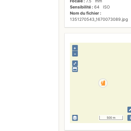
Focale
7.5
mm
Sensibilité
64
ISO
Nom du fichier
1351270543_1670073089.jpg
+
–
⤢
i
500 m