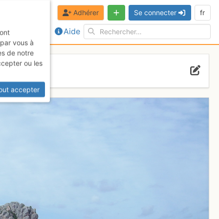
Adhérer
Se connecter
fr
Aide
sont
 par vous à
es de notre
ccepter ou les
out accepter