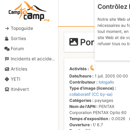
Contrôlez 
Notre site Web ut
nécessaires au f
Topoguide
tout moment, en 
site Web et de v
Sorties
Porz scaff: 
refuser tous ou b
Forum
Incidents et accidents
Activités
Articles
Date/heure
1 juil. 2005 00:00
YETI
Contributeur
lologallo
Type d'image (licence)
Itinévert
collaboratif (CC by-sa)
Catégories
paysages
Nom de l'APN
PENTAX
Corporation PENTAX Optio 60
Temps d'exposition
0.0026
Ouverture
f/
6.7