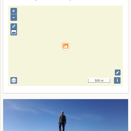
+
–
⤢
i
500 m