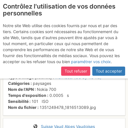
Contrôlez l'utilisation de vos données
fr
personnelles
Haut perché sur le
Notre site Web utilise des cookies fournis par nous et par des
tiers. Certains cookies sont nécessaires au fonctionnement du
sommet W
site Web, tandis que d'autres peuvent être ajustés par vous à
tout moment, en particulier ceux qui nous permettent de
comprendre les performances de notre site Web et de vous
fournir des fonctionnalités de médias sociaux. Vous pouvez les
Activités
accepter ou les refuser tous ou bien
paramétrer vos choix
.
Date/heure
25 oct. 2012 11:56
Tout refuser
Tout accepter
Contributeur
Jacqueline Fey
Type d'image (licence)
individuel (CC by-nc-nd)
Catégories
paysages
Nom de l'APN
Nokia 700
Temps d'exposition
0.0005
s
Sensibilité
101
ISO
Nom du fichier
1351249478_1816513089.jpg
Suisse
Vaud
Alpes Vaudoises