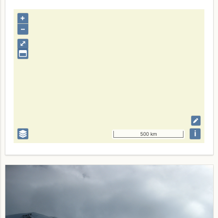
+
–
⤢
i
500 km