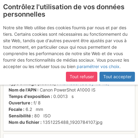
Contrôlez l'utilisation de vos données
fr
personnelles
Le dome du gouter ds
Notre site Web utilise des cookies fournis par nous et par des
tiers. Certains cookies sont nécessaires au fonctionnement du
les nuages
site Web, tandis que d'autres peuvent être ajustés par vous à
tout moment, en particulier ceux qui nous permettent de
comprendre les performances de notre site Web et de vous
fournir des fonctionnalités de médias sociaux. Vous pouvez les
Activités
accepter ou les refuser tous ou bien
paramétrer vos choix
.
Date/heure
21 oct. 2012 01:03
Tout refuser
Tout accepter
Contributeur
papacyr
Type d'image (licence)
individuel (CC by-nc-nd)
Nom de l'APN
Canon PowerShot A1000 IS
Temps d'exposition
0.0013
s
Ouverture
f/
8
Focale
6.2
mm
Sensibilité
80
ISO
Nom du fichier
1351225488_1920784107.jpg