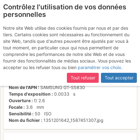
Contrôlez l'utilisation de vos données
fr
personnelles
Fabio in azione
Notre site Web utilise des cookies fournis par nous et par des
tiers. Certains cookies sont nécessaires au fonctionnement du
site Web, tandis que d'autres peuvent être ajustés par vous à
tout moment, en particulier ceux qui nous permettent de
Activités
comprendre les performances de notre site Web et de vous
fournir des fonctionnalités de médias sociaux. Vous pouvez les
Date/heure
21 oct. 2012 10:00
accepter ou les refuser tous ou bien
paramétrer vos choix
.
Contributeur
Cristiano Fava
Type d'image (licence)
individuel (CC by-nc-nd)
Tout refuser
Tout accepter
Catégories
montée
,
personnages
,
paysages
Nom de l'APN
SAMSUNG GT-S5830
Temps d'exposition
0.0033
s
Ouverture
f/
2.6
Focale
3.6
mm
Sensibilité
50
ISO
Nom du fichier
1351201642_1587451307.jpg