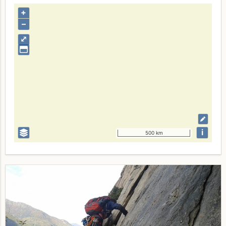
+
–
⤢
i
500 km