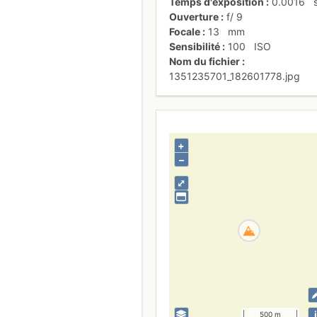
Temps d'exposition
0.0016
Ouverture
f/
9
Focale
13
mm
Sensibilité
100
ISO
Nom du fichier
1351235701_182601778.jpg
+
–
⤢
i
500 m