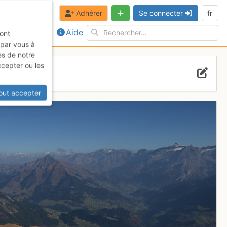
Adhérer
Se connecter
fr
Aide
sont
 par vous à
es de notre
ccepter ou les
out accepter