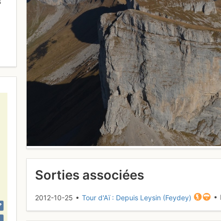
s
Sorties associées
2012-10-25 •
Tour d'Aï : Depuis Leysin (Feydey)
• 