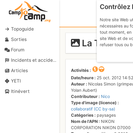
Contrôlez 
Notre site Web ut
nécessaires au f
Topoguide
tout moment, en 
site Web et de v
Sorties
La Tour d'Aï
refuser tous ou b
Forum
Incidents et accidents
Activités
Articles
Date/heure
25 oct. 2012 14:5
YETI
Auteur
Nicolas Simon (grimpe
Yolan Aubert)
Itinévert
Contributeur
Nico
Type d'image (licence)
collaboratif (CC by-sa)
Catégories
paysages
Nom de l'APN
NIKON
CORPORATION NIKON D7000