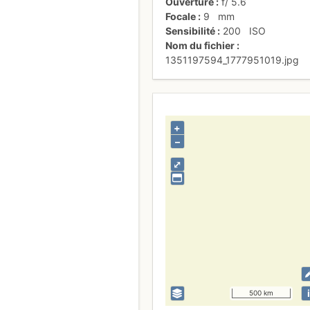
Ouverture
f/
5.6
Focale
9
mm
Sensibilité
200
ISO
Nom du fichier
1351197594_1777951019.jpg
+
–
⤢
i
500 km