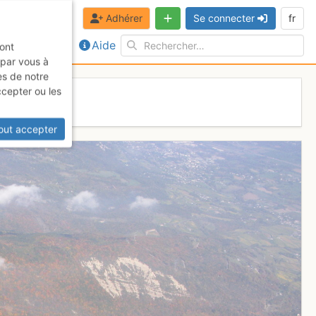
Adhérer
Se connecter
fr
Aide
sont
 par vous à
es de notre
ccepter ou les
out accepter