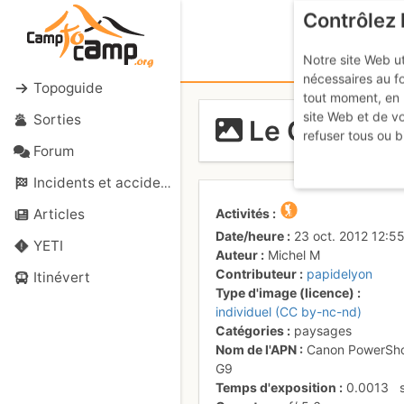
Contrôlez 
Notre site Web ut
nécessaires au f
Topoguide
tout moment, en 
site Web et de v
Sorties
Le Granier, 
refuser tous ou b
Forum
Incidents et accidents
Activités
Articles
Date/heure
23 oct. 2012 12:5
YETI
Auteur
Michel M
Contributeur
papidelyon
Itinévert
Type d'image (licence)
individuel (CC by-nc-nd)
Catégories
paysages
Nom de l'APN
Canon PowerSh
G9
Temps d'exposition
0.0013