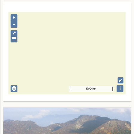
+
–
⤢
i
500 km