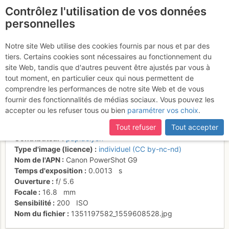
Contrôlez l'utilisation de vos données
fr
personnelles
Suite à une récente et importante mise à jour du site,
si
Automne (à gauche du
certaines pages ne sont plus accessibles, manquantes ou
Notre site Web utilise des cookies fournis par nous et par des
incomplètes, déconnectez-vous puis reconnectez-vous à votre
tiers. Certains cookies sont nécessaires au fonctionnement du
col du Granier)
compte sur le site.
site Web, tandis que d'autres peuvent être ajustés par vous à
tout moment, en particulier ceux qui nous permettent de
comprendre les performances de notre site Web et de vous
fournir des fonctionnalités de médias sociaux. Vous pouvez les
Activités
accepter ou les refuser tous ou bien
paramétrer vos choix
.
Date/heure
23 oct. 2012 10:58
Tout refuser
Tout accepter
Auteur
Michel M
Contributeur
papidelyon
Type d'image (licence)
individuel (CC by-nc-nd)
Nom de l'APN
Canon PowerShot G9
Temps d'exposition
0.0013
s
Ouverture
f/
5.6
Focale
16.8
mm
Sensibilité
200
ISO
Nom du fichier
1351197582_1559608528.jpg