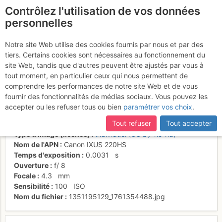
Contrôlez l'utilisation de vos données
fr
personnelles
... en direction de
Notre site Web utilise des cookies fournis par nous et par des
tiers. Certains cookies sont nécessaires au fonctionnement du
Charmey
site Web, tandis que d'autres peuvent être ajustés par vous à
tout moment, en particulier ceux qui nous permettent de
comprendre les performances de notre site Web et de vous
fournir des fonctionnalités de médias sociaux. Vous pouvez les
Activités
accepter ou les refuser tous ou bien
paramétrer vos choix
.
Date/heure
24 oct. 2012 14:38
Tout refuser
Tout accepter
Contributeur
Mathieu Bernard
Type d'image (licence)
individuel (CC by-nc-nd)
Nom de l'APN
Canon IXUS 220HS
Temps d'exposition
0.0031
s
Ouverture
f/
8
Focale
4.3
mm
Sensibilité
100
ISO
Nom du fichier
1351195129_1761354488.jpg