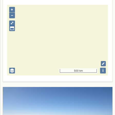
+
–
⤢
i
500 km