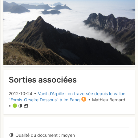
Sorties associées
2012-10-24 •
Vanil d'Arpille : en traversée depuis le vallon
"Fornis-Orseire Dessous" à Im Fang
• Mathieu Bernard
•
Qualité du document
moyen