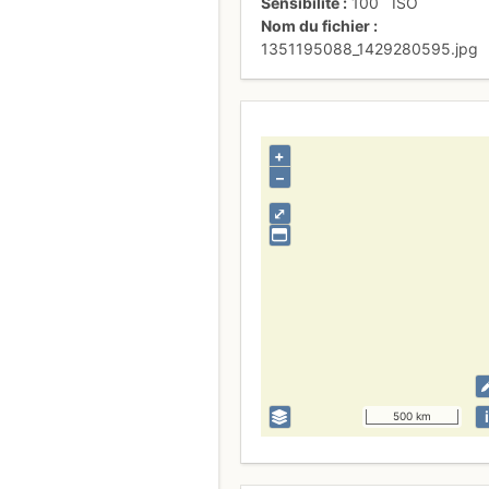
Sensibilité
100
ISO
Nom du fichier
1351195088_1429280595.jpg
+
–
⤢
i
500 km