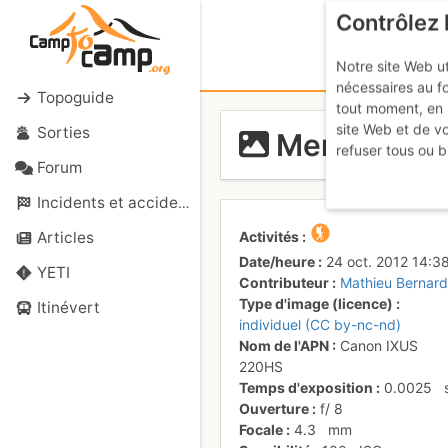
Contrôlez 
Notre site Web ut
nécessaires au f
Topoguide
tout moment, en 
site Web et de v
Sorties
Mer de nuag
refuser tous ou b
Forum
Incidents et accidents
Activités
Articles
Date/heure
24 oct. 2012 14:3
YETI
Contributeur
Mathieu Bernard
Type d'image (licence)
Itinévert
individuel (CC by-nc-nd)
Nom de l'APN
Canon IXUS
220HS
Temps d'exposition
0.0025
Ouverture
f/
8
Focale
4.3
mm