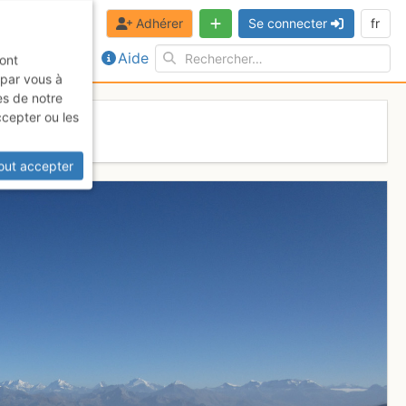
Adhérer
Se connecter
fr
Aide
sont
 par vous à
es de notre
ccepter ou les
out accepter