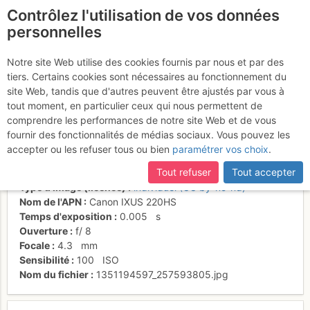
Contrôlez l'utilisation de vos données
fr
personnelles
Suite à une récente et importante mise à jour du site,
si
Arête SO qui mène au
certaines pages ne sont plus accessibles, manquantes ou
Notre site Web utilise des cookies fournis par nous et par des
incomplètes, déconnectez-vous puis reconnectez-vous à votre
tiers. Certains cookies sont nécessaires au fonctionnement du
sommet du Vanil d'Arpille
compte sur le site.
site Web, tandis que d'autres peuvent être ajustés par vous à
tout moment, en particulier ceux qui nous permettent de
comprendre les performances de notre site Web et de vous
fournir des fonctionnalités de médias sociaux. Vous pouvez les
Activités
accepter ou les refuser tous ou bien
paramétrer vos choix
.
Date/heure
24 oct. 2012 14:16
Tout refuser
Tout accepter
Contributeur
Mathieu Bernard
Type d'image (licence)
individuel (CC by-nc-nd)
Nom de l'APN
Canon IXUS 220HS
Temps d'exposition
0.005
s
Ouverture
f/
8
Focale
4.3
mm
Sensibilité
100
ISO
Nom du fichier
1351194597_257593805.jpg