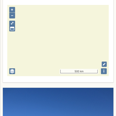
+
–
⤢
i
500 km