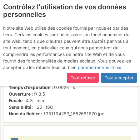
Contrôlez l'utilisation de vos données
fr
personnelles
****
Notre site Web utilise des cookies fournis par nous et par des
tiers. Certains cookies sont nécessaires au fonctionnement du
site Web, tandis que d'autres peuvent être ajustés par vous à
tout moment, en particulier ceux qui nous permettent de
Activités
comprendre les performances de notre site Web et de vous
fournir des fonctionnalités de médias sociaux. Vous pouvez les
Date/heure
25 oct. 2012 12:53
accepter ou les refuser tous ou bien
paramétrer vos choix
.
Contributeur
Ben d'la Côte
Type d'image (licence)
individuel (CC by-nc-nd)
Tout refuser
Tout accepter
Nom de l'APN
SONY DSC-HX5V
Temps d'exposition
0.0025
s
Ouverture
f/
3.5
Focale
4.3
mm
Sensibilité
125
ISO
Nom du fichier
1351194283_1652681670.jpg