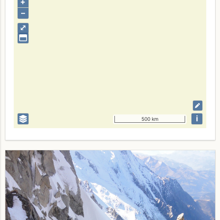
+
–
⤢
i
500 km