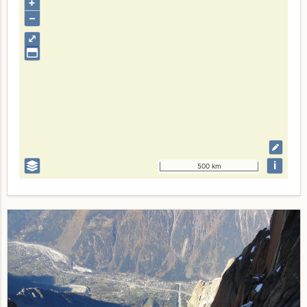
+
–
⤢
i
500 km