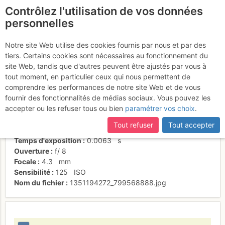
Contrôlez l'utilisation de vos données
fr
personnelles
Suite à une récente et importante mise à jour du site,
si
R4 de mémoire
certaines pages ne sont plus accessibles, manquantes ou
Notre site Web utilise des cookies fournis par nous et par des
incomplètes, déconnectez-vous puis reconnectez-vous à votre
tiers. Certains cookies sont nécessaires au fonctionnement du
compte sur le site.
site Web, tandis que d'autres peuvent être ajustés par vous à
tout moment, en particulier ceux qui nous permettent de
Activités
comprendre les performances de notre site Web et de vous
fournir des fonctionnalités de médias sociaux. Vous pouvez les
Date/heure
25 oct. 2012 12:02
accepter ou les refuser tous ou bien
paramétrer vos choix
.
Contributeur
Ben d'la Côte
Type d'image (licence)
individuel (CC by-nc-nd)
Tout refuser
Tout accepter
Nom de l'APN
SONY DSC-HX5V
Temps d'exposition
0.0063
s
Ouverture
f/
8
Focale
4.3
mm
Sensibilité
125
ISO
Nom du fichier
1351194272_799568888.jpg