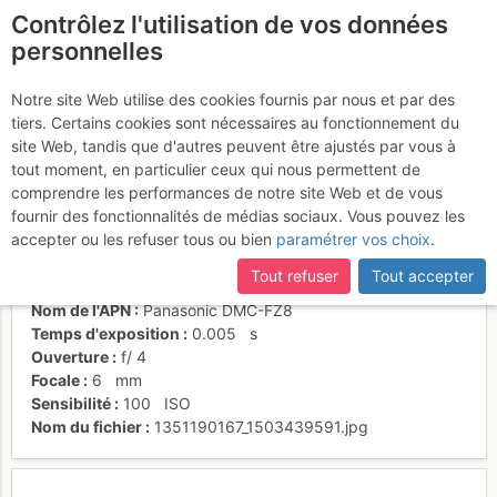
Contrôlez l'utilisation de vos données
fr
personnelles
Sortie de la voie
Notre site Web utilise des cookies fournis par nous et par des
tiers. Certains cookies sont nécessaires au fonctionnement du
site Web, tandis que d'autres peuvent être ajustés par vous à
tout moment, en particulier ceux qui nous permettent de
Activités
comprendre les performances de notre site Web et de vous
fournir des fonctionnalités de médias sociaux. Vous pouvez les
Date/heure
25 oct. 2012 16:19
accepter ou les refuser tous ou bien
paramétrer vos choix
.
Contributeur
cevenol38
Type d'image (licence)
individuel (CC by-nc-nd)
Tout refuser
Tout accepter
Catégories
détail
Nom de l'APN
Panasonic DMC-FZ8
Temps d'exposition
0.005
s
Ouverture
f/
4
Focale
6
mm
Sensibilité
100
ISO
Nom du fichier
1351190167_1503439591.jpg