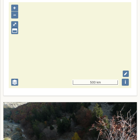
+
–
⤢
i
500 km