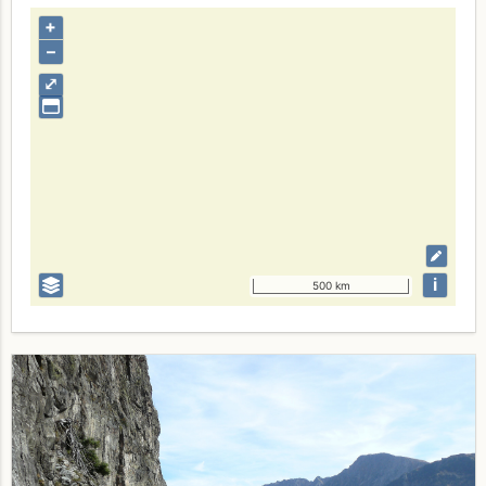
+
–
⤢
i
500 km