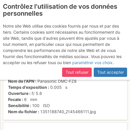
Contrôlez l'utilisation de vos données
fr
personnelles
Les falaises de l'Oisan
Notre site Web utilise des cookies fournis par nous et par des
tiers. Certains cookies sont nécessaires au fonctionnement du
site Web, tandis que d'autres peuvent être ajustés par vous à
tout moment, en particulier ceux qui nous permettent de
Activités
comprendre les performances de notre site Web et de vous
fournir des fonctionnalités de médias sociaux. Vous pouvez les
Date/heure
25 oct. 2012 12:55
accepter ou les refuser tous ou bien
paramétrer vos choix
.
Contributeur
cevenol38
Type d'image (licence)
individuel (CC by-nc-nd)
Tout refuser
Tout accepter
Catégories
paysages
Nom de l'APN
Panasonic DMC-FZ8
Temps d'exposition
0.005
s
Ouverture
f/
5.6
Focale
6
mm
Sensibilité
100
ISO
Nom du fichier
1351188740_2145466111.jpg