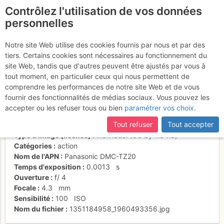
Contrôlez l'utilisation de vos données
fr
personnelles
Décollage sous les
Notre site Web utilise des cookies fournis par nous et par des
tiers. Certains cookies sont nécessaires au fonctionnement du
Savolaires
site Web, tandis que d'autres peuvent être ajustés par vous à
tout moment, en particulier ceux qui nous permettent de
comprendre les performances de notre site Web et de vous
fournir des fonctionnalités de médias sociaux. Vous pouvez les
Activités
accepter ou les refuser tous ou bien
paramétrer vos choix
.
Date/heure
25 oct. 2012 15:43
Tout refuser
Tout accepter
Contributeur
Pi_erre_
Type d'image (licence)
individuel (CC by-nc-nd)
Catégories
action
Nom de l'APN
Panasonic DMC-TZ20
Temps d'exposition
0.0013
s
Ouverture
f/
4
Focale
4.3
mm
Sensibilité
100
ISO
Nom du fichier
1351184958_1960493356.jpg