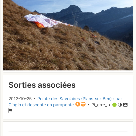
Sorties associées
2012-10-25 •
Pointe des Savolaires (Plans-sur-Bex) : par
Cinglo et descente en parapente
• Pi_erre_ •