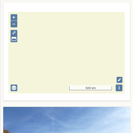
+
–
⤢
i
500 km