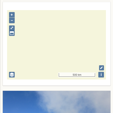
+
–
⤢
i
500 km