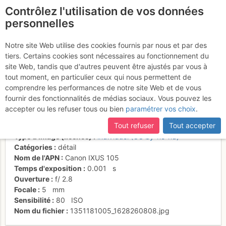
Contrôlez l'utilisation de vos données
fr
personnelles
Suite à une récente et importante mise à jour du site,
si
Sur l'arête du Grand-
certaines pages ne sont plus accessibles, manquantes ou
Notre site Web utilise des cookies fournis par nous et par des
incomplètes, déconnectez-vous puis reconnectez-vous à votre
tiers. Certains cookies sont nécessaires au fonctionnement du
Chavalard
compte sur le site.
site Web, tandis que d'autres peuvent être ajustés par vous à
tout moment, en particulier ceux qui nous permettent de
comprendre les performances de notre site Web et de vous
fournir des fonctionnalités de médias sociaux. Vous pouvez les
Activités
accepter ou les refuser tous ou bien
paramétrer vos choix
.
Date/heure
25 oct. 2012 10:45
Tout refuser
Tout accepter
Contributeur
Danièle Amos
Type d'image (licence)
individuel (CC by-nc-nd)
Catégories
détail
Nom de l'APN
Canon IXUS 105
Temps d'exposition
0.001
s
Ouverture
f/
2.8
Focale
5
mm
Sensibilité
80
ISO
Nom du fichier
1351181005_1628260808.jpg