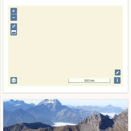
+
–
⤢
i
500 km