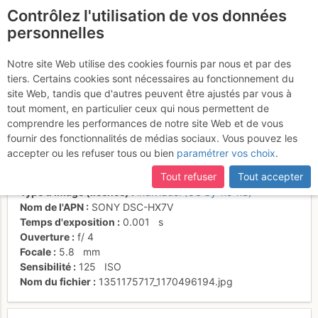
Contrôlez l'utilisation de vos données
fr
personnelles
Vue du sommet sur le
Notre site Web utilise des cookies fournis par nous et par des
tiers. Certains cookies sont nécessaires au fonctionnement du
cirque de Sorniot
site Web, tandis que d'autres peuvent être ajustés par vous à
tout moment, en particulier ceux qui nous permettent de
comprendre les performances de notre site Web et de vous
fournir des fonctionnalités de médias sociaux. Vous pouvez les
Activités
accepter ou les refuser tous ou bien
paramétrer vos choix
.
Date/heure
24 oct. 2012 13:35
Tout refuser
Tout accepter
Contributeur
zim27
Type d'image (licence)
individuel (CC by-nc-nd)
Nom de l'APN
SONY DSC-HX7V
Temps d'exposition
0.001
s
Ouverture
f/
4
Focale
5.8
mm
Sensibilité
125
ISO
Nom du fichier
1351175717_1170496194.jpg