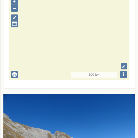
+
–
⤢
i
500 km