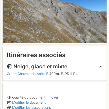
Itinéraires associés
Neige, glace et mixte
Grand Chavalard : Arête E
400 m,
E,
PD
II
P4
Qualité du document
moyen
Modifier le document
Modifier les associations