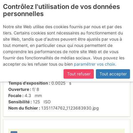
Contrôlez l'utilisation de vos données
fr
personnelles
Arête E
Notre site Web utilise des cookies fournis par nous et par des
tiers. Certains cookies sont nécessaires au fonctionnement du
site Web, tandis que d'autres peuvent être ajustés par vous à
tout moment, en particulier ceux qui nous permettent de
Activités
comprendre les performances de notre site Web et de vous
fournir des fonctionnalités de médias sociaux. Vous pouvez les
Date/heure
24 oct. 2012 11:16
accepter ou les refuser tous ou bien
paramétrer vos choix
.
Contributeur
zim27
Type d'image (licence)
collaboratif (CC by-sa)
Tout refuser
Tout accepter
Nom de l'APN
SONY DSC-HX7V
Temps d'exposition
0.0025
s
Ouverture
f/
8
Focale
4.3
mm
Sensibilité
125
ISO
Nom du fichier
1351174762_1123683930.jpg