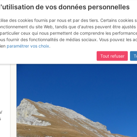
l'utilisation de vos données personnelles
ilise des cookies fournis par nous et par des tiers. Certains cookies 
onctionnement du site Web, tandis que d'autres peuvent être ajustés
particulier ceux qui nous permettent de comprendre les performanc
mise à jour du site,
si certaines pages ne sont plus accessibles, m
ous fournir des fonctionnalités de médias sociaux. Vous pouvez les a
 Chavalard, dernière partie
ien
paramétrer vos choix
.
Tout refuser
T
V
s