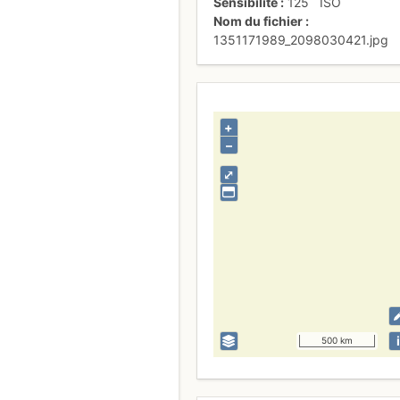
Sensibilité
125
ISO
Nom du fichier
1351171989_2098030421.jpg
+
–
⤢
i
500 km