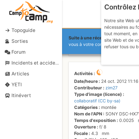
Contrôlez 
Notre site Web ut
nécessaires au f
Topoguide
tout moment, en 
Suite à une récente et importante 
site Web et de v
Sorties
Face est du
vous à votre compte sur le site.
refuser tous ou b
Forum
Incidents et accidents
Activités
Articles
Date/heure
24 oct. 2012 11:16
YETI
Contributeur
zim27
Type d'image (licence)
Itinévert
collaboratif (CC by-sa)
Catégories
montée
Nom de l'APN
SONY DSC-HX7
Temps d'exposition
0.0025
Ouverture
f/
8
Focale
4.3
mm