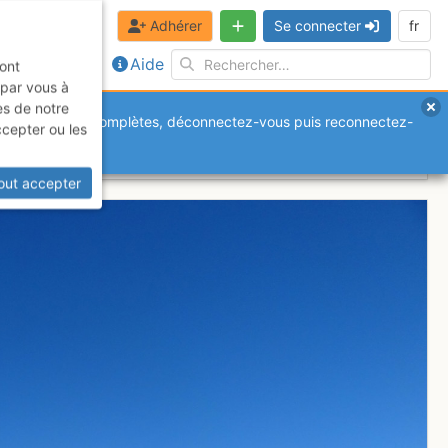
Adhérer
Se connecter
fr
Aide
sont
 par vous à
es de notre
anquantes ou incomplètes, déconnectez-vous puis reconnectez-
ccepter ou les
out accepter