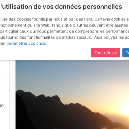
l'utilisation de vos données personnelles
ilise des cookies fournis par nous et par des tiers. Certains cookies 
onctionnement du site Web, tandis que d'autres peuvent être ajustés
particulier ceux qui nous permettent de comprendre les performanc
ous fournir des fonctionnalités de médias sociaux. Vous pouvez les a
oleil vu depuis le col du Vénét
ien
paramétrer vos choix
.
Tout refuser
T
7
50