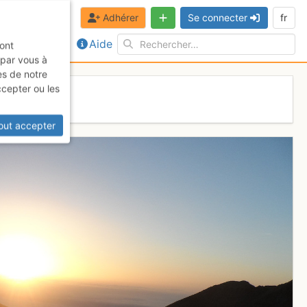
Adhérer
Se connecter
fr
Aide
sont
 par vous à
es de notre
ccepter ou les
ier
out accepter