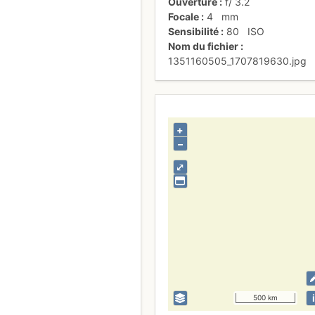
Ouverture
f/
3.2
Focale
4
mm
Sensibilité
80
ISO
Nom du fichier
1351160505_1707819630.jpg
+
–
⤢
i
500 km