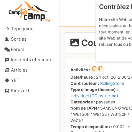
Contrôlez 
Notre site Web ut
nécessaires au f
Topoguide
tout moment, en 
site Web et de v
Sorties
Coucher de s
refuser tous ou b
Forum
Incidents et accidents
Activités
Articles
Date/heure
24 oct. 2012 06:2
YETI
Contributeur
RollingStone
Type d'image (licence)
Itinévert
individuel (CC by-nc-nd)
Catégories
paysages
Nom de l'APN
SAMSUNG WB1
/ WB150F / WB152 / WB152F /
WB151
Temps d'exposition
0.002
s