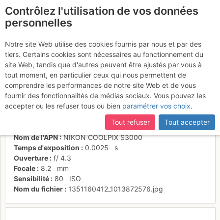
Contrôlez l'utilisation de vos données
fr
personnelles
Vers le pic central
Notre site Web utilise des cookies fournis par nous et par des
tiers. Certains cookies sont nécessaires au fonctionnement du
site Web, tandis que d'autres peuvent être ajustés par vous à
tout moment, en particulier ceux qui nous permettent de
Activités
comprendre les performances de notre site Web et de vous
fournir des fonctionnalités de médias sociaux. Vous pouvez les
Date/heure
23 oct. 2012 15:28
accepter ou les refuser tous ou bien
paramétrer vos choix
.
Contributeur
RollingStone
Type d'image (licence)
individuel (CC by-nc-nd)
Tout refuser
Tout accepter
Catégories
personnages
Nom de l'APN
NIKON COOLPIX S3000
Temps d'exposition
0.0025
s
Ouverture
f/
4.3
Focale
8.2
mm
Sensibilité
80
ISO
Nom du fichier
1351160412_1013872576.jpg