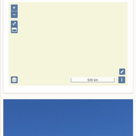
+
–
⤢
i
500 km