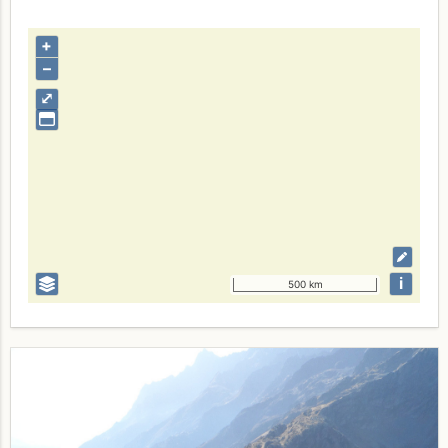
+
–
⤢
i
500 km