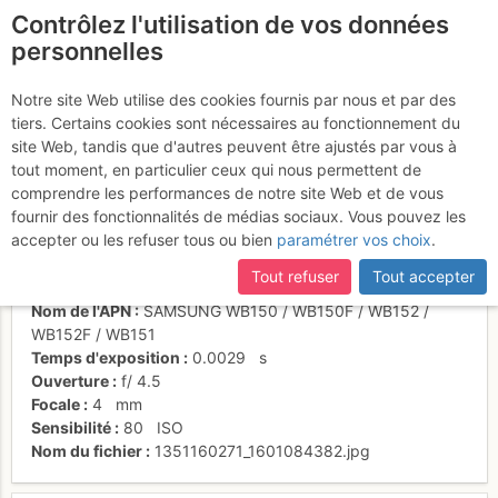
Contrôlez l'utilisation de vos données
fr
personnelles
La crête du Pin
Notre site Web utilise des cookies fournis par nous et par des
tiers. Certains cookies sont nécessaires au fonctionnement du
site Web, tandis que d'autres peuvent être ajustés par vous à
tout moment, en particulier ceux qui nous permettent de
Activités
comprendre les performances de notre site Web et de vous
fournir des fonctionnalités de médias sociaux. Vous pouvez les
Date/heure
24 oct. 2012 02:20
accepter ou les refuser tous ou bien
paramétrer vos choix
.
Contributeur
RollingStone
Type d'image (licence)
individuel (CC by-nc-nd)
Tout refuser
Tout accepter
Catégories
paysages
Nom de l'APN
SAMSUNG WB150 / WB150F / WB152 /
WB152F / WB151
Temps d'exposition
0.0029
s
Ouverture
f/
4.5
Focale
4
mm
Sensibilité
80
ISO
Nom du fichier
1351160271_1601084382.jpg