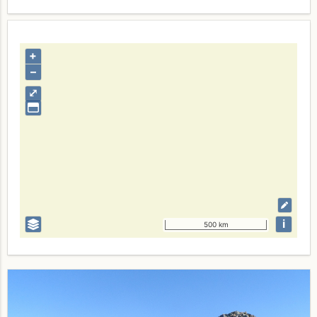
+
–
⤢
i
500 km