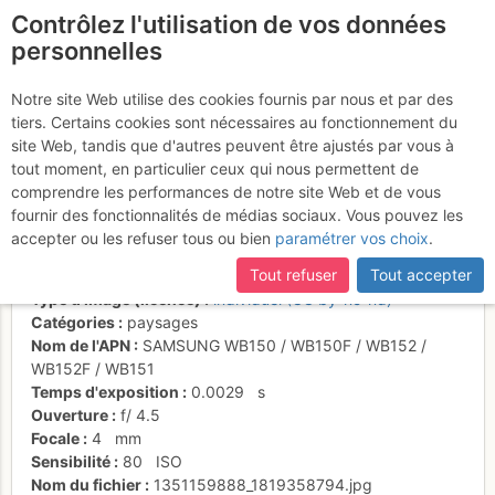
Contrôlez l'utilisation de vos données
fr
personnelles
La crête du Pin vue
Notre site Web utilise des cookies fournis par nous et par des
tiers. Certains cookies sont nécessaires au fonctionnement du
depuis l'extrémité sud
site Web, tandis que d'autres peuvent être ajustés par vous à
tout moment, en particulier ceux qui nous permettent de
comprendre les performances de notre site Web et de vous
fournir des fonctionnalités de médias sociaux. Vous pouvez les
Activités
accepter ou les refuser tous ou bien
paramétrer vos choix
.
Date/heure
23 oct. 2012 23:44
Tout refuser
Tout accepter
Contributeur
RollingStone
Type d'image (licence)
individuel (CC by-nc-nd)
Catégories
paysages
Nom de l'APN
SAMSUNG WB150 / WB150F / WB152 /
WB152F / WB151
Temps d'exposition
0.0029
s
Ouverture
f/
4.5
Focale
4
mm
Sensibilité
80
ISO
Nom du fichier
1351159888_1819358794.jpg