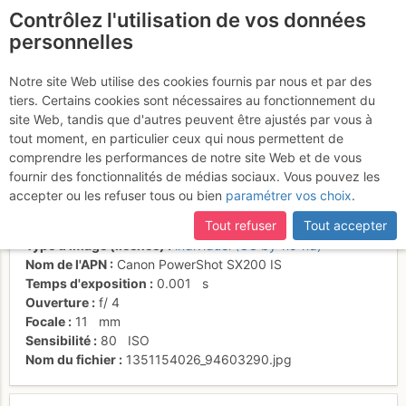
Contrôlez l'utilisation de vos données
fr
personnelles
Dent Blanche, face N de
Notre site Web utilise des cookies fournis par nous et par des
tiers. Certains cookies sont nécessaires au fonctionnement du
Cervin
site Web, tandis que d'autres peuvent être ajustés par vous à
tout moment, en particulier ceux qui nous permettent de
comprendre les performances de notre site Web et de vous
fournir des fonctionnalités de médias sociaux. Vous pouvez les
Activités
accepter ou les refuser tous ou bien
paramétrer vos choix
.
Date/heure
24 oct. 2012 12:17
Tout refuser
Tout accepter
Contributeur
alpineis
Type d'image (licence)
individuel (CC by-nc-nd)
Nom de l'APN
Canon PowerShot SX200 IS
Temps d'exposition
0.001
s
Ouverture
f/
4
Focale
11
mm
Sensibilité
80
ISO
Nom du fichier
1351154026_94603290.jpg