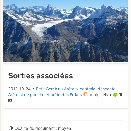
Sorties associées
2012-10-24 •
Petit Combin : Arête N centrale, descente
Arête N de gauche et arête des Follats
• alpineis •
Qualité du document
moyen