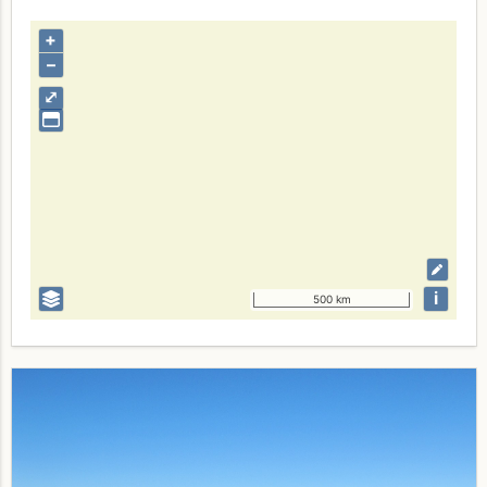
+
–
⤢
i
500 km