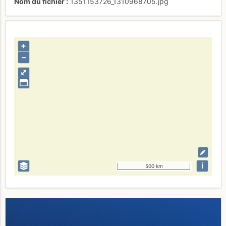
Nom du fichier
1351153726_1310968705.jpg
+
–
⤢
i
500 km