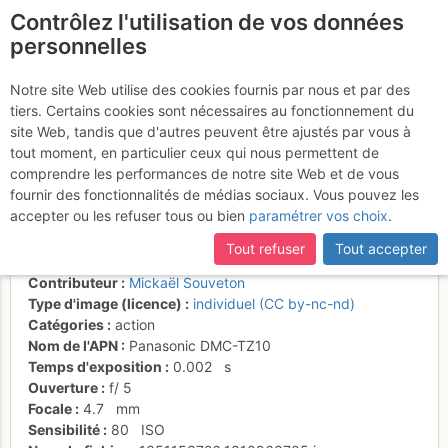
Contrôlez l'utilisation de vos données
fr
personnelles
L4 : très belle et pour le
Notre site Web utilise des cookies fournis par nous et par des
tiers. Certains cookies sont nécessaires au fonctionnement du
coup pas méchante pour
site Web, tandis que d'autres peuvent être ajustés par vous à
un 6c.
tout moment, en particulier ceux qui nous permettent de
comprendre les performances de notre site Web et de vous
fournir des fonctionnalités de médias sociaux. Vous pouvez les
accepter ou les refuser tous ou bien
paramétrer vos choix
.
Activités
Tout refuser
Tout accepter
Date/heure
24 oct. 2012 11:34
Contributeur
Mickaël Souveton
Type d'image (licence)
individuel (CC by-nc-nd)
Catégories
action
Nom de l'APN
Panasonic DMC-TZ10
Temps d'exposition
0.002
s
Ouverture
f/
5
Focale
4.7
mm
Sensibilité
80
ISO