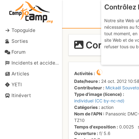
Contrôlez 
Notre site Web ut
nécessaires au f
Topoguide
tout moment, en 
site Web et de v
Sorties
Cordée de 
refuser tous ou b
Forum
Incidents et accidents
Activités
Articles
Date/heure
24 oct. 2012 10:5
YETI
Contributeur
Mickaël Souvet
Type d'image (licence)
Itinévert
individuel (CC by-nc-nd)
Catégories
action
Nom de l'APN
Panasonic DMC
TZ10
Temps d'exposition
0.0025
Ouverture
f/
5.6