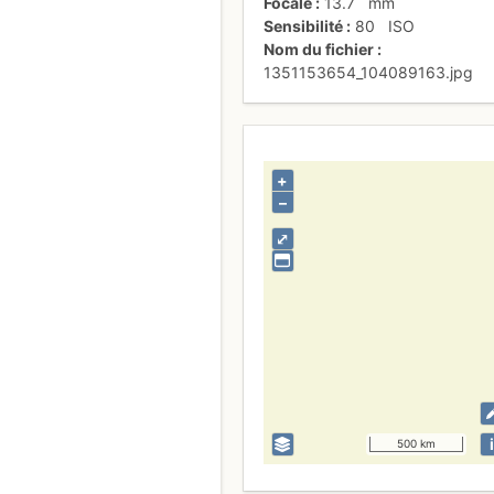
Focale
13.7
mm
Sensibilité
80
ISO
Nom du fichier
1351153654_104089163.jpg
+
–
⤢
i
500 km