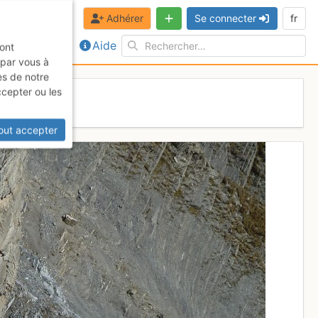
Adhérer
Se connecter
fr
Aide
sont
 par vous à
es de notre
ccepter ou les
out accepter