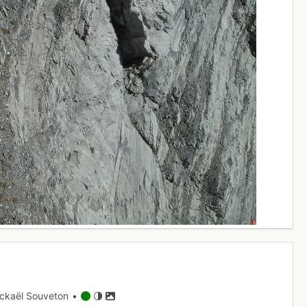
ckaël Souveton •