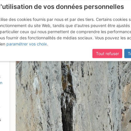
l'utilisation de vos données personnelles
ilise des cookies fournis par nous et par des tiers. Certains cookies 
onctionnement du site Web, tandis que d'autres peuvent être ajustés
particulier ceux qui nous permettent de comprendre les performanc
ous fournir des fonctionnalités de médias sociaux. Vous pouvez les a
3 dans Bételgeuse
ien
paramétrer vos choix
.
Tout refuser
T
8
on
-
s