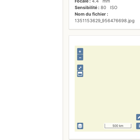
Focale
4.4
mm
Sensibilité
80
ISO
Nom du fichier
1351153629_956476698.jpg
+
–
⤢
i
500 km