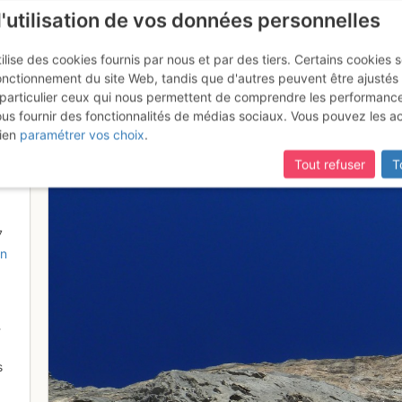
l'utilisation de vos données personnelles
ilise des cookies fournis par nous et par des tiers. Certains cookies 
onctionnement du site Web, tandis que d'autres peuvent être ajustés
particulier ceux qui nous permettent de comprendre les performanc
ous fournir des fonctionnalités de médias sociaux. Vous pouvez les a
malgré ce petit pas un peu exp
ien
paramétrer vos choix
.
Tout refuser
T
7
on
-
s