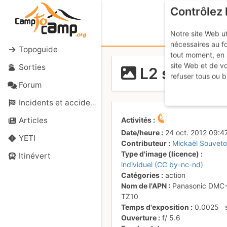
Contrôlez 
Notre site Web ut
nécessaires au f
Topoguide
tout moment, en 
site Web et de v
Sorties
L2 superbe 
refuser tous ou b
Forum
Incidents et accidents
Activités
Articles
Date/heure
24 oct. 2012 09:4
YETI
Contributeur
Mickaël Souvet
Type d'image (licence)
Itinévert
individuel (CC by-nc-nd)
Catégories
action
Nom de l'APN
Panasonic DMC
TZ10
Temps d'exposition
0.0025
Ouverture
f/
5.6