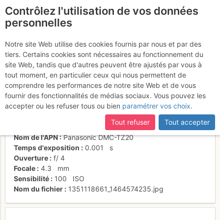
Contrôlez l'utilisation de vos données
fr
personnelles
Que du plaisir !
Notre site Web utilise des cookies fournis par nous et par des
tiers. Certains cookies sont nécessaires au fonctionnement du
site Web, tandis que d'autres peuvent être ajustés par vous à
tout moment, en particulier ceux qui nous permettent de
Activités
comprendre les performances de notre site Web et de vous
fournir des fonctionnalités de médias sociaux. Vous pouvez les
Date/heure
24 oct. 2012 16:38
accepter ou les refuser tous ou bien
paramétrer vos choix
.
Contributeur
stephfb
Type d'image (licence)
individuel (CC by-nc-nd)
Tout refuser
Tout accepter
Catégories
paysages
Nom de l'APN
Panasonic DMC-TZ20
Temps d'exposition
0.001
s
Ouverture
f/
4
Focale
4.3
mm
Sensibilité
100
ISO
Nom du fichier
1351118661_1464574235.jpg