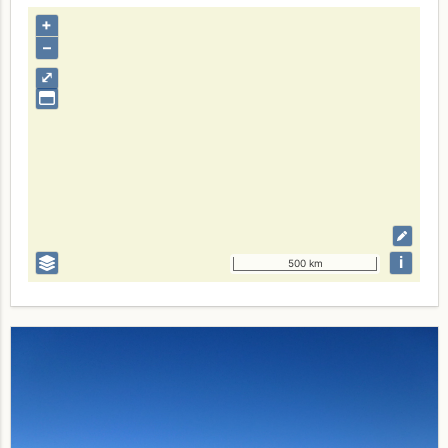
+
–
⤢
i
500 km