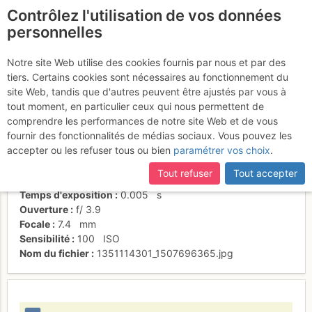
Contrôlez l'utilisation de vos données
fr
personnelles
Riflessi a sera
Notre site Web utilise des cookies fournis par nous et par des
tiers. Certains cookies sont nécessaires au fonctionnement du
site Web, tandis que d'autres peuvent être ajustés par vous à
tout moment, en particulier ceux qui nous permettent de
Activités
comprendre les performances de notre site Web et de vous
fournir des fonctionnalités de médias sociaux. Vous pouvez les
Date/heure
21 oct. 2012 17:17
accepter ou les refuser tous ou bien
paramétrer vos choix
.
Contributeur
CARLO FEDELE BARRI
Type d'image (licence)
collaboratif (CC by-sa)
Tout refuser
Tout accepter
Nom de l'APN
Panasonic DMC-TZ20
Temps d'exposition
0.005
s
Ouverture
f/
3.9
Focale
7.4
mm
Sensibilité
100
ISO
Nom du fichier
1351114301_1507696365.jpg