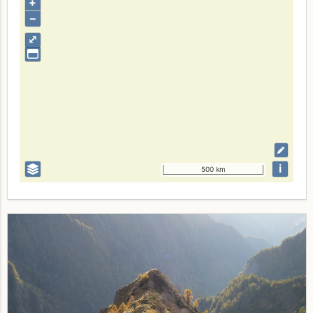
+
–
⤢
i
500 km